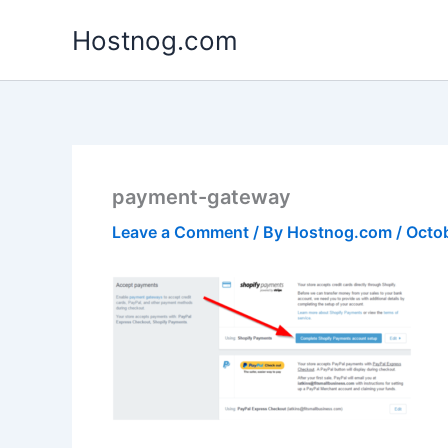
Skip
Hostnog.com
to
content
payment-gateway
Leave a Comment
/ By
Hostnog.com
/
Octob