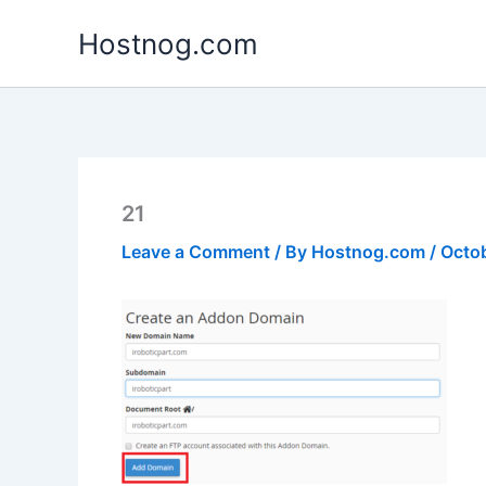
Skip
Hostnog.com
to
content
21
Leave a Comment
/ By
Hostnog.com
/
Octob