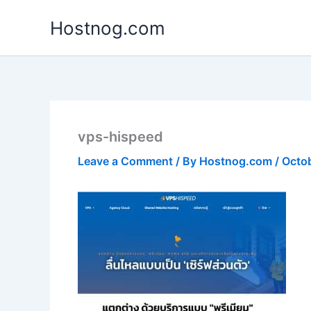
Skip
Hostnog.com
to
content
vps-hispeed
Leave a Comment
/ By
Hostnog.com
/
Octo