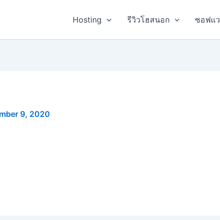
Hosting
รีวิวโฮสนอก
ซอฟแว
mber 9, 2020