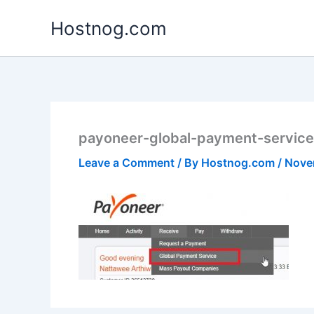
Skip
Hostnog.com
to
content
payoneer-global-payment-service
Leave a Comment
/ By
Hostnog.com
/
Nove